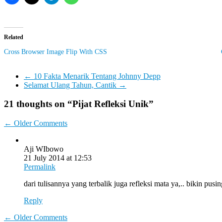
Related
Cross Browser Image Flip With CSS
←
10 Fakta Menarik Tentang Johnny Depp
Selamat Ulang Tahun, Cantik
→
21 thoughts on “
Pijat Refleksi Unik
”
Comment
← Older Comments
navigation
Aji WIbowo
21 July 2014 at 12:53
Permalink
dari tulisannya yang terbalik juga refleksi mata ya,.. bikin pusi
Reply
Comment
← Older Comments