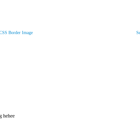
CSS Border Image
S
ng hehee