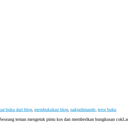
at buku dari blog
,
membukukan blog
,
nakjadimande
,
teror buku
an. Seorang teman mengetuk pintu kos dan memberikan bungkusan cokLa