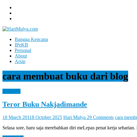
Skip
to
content
Bangga Kencana
Hari
IPeKB
Mulya
Personal
About
Your
Arsip
Left
Brain
cara membuat buku dari blog
Can
Analyze
It
Blogging
While
Your
Teror Buku Nakjadimande
Right
Brain
Let
18 March 2011
8 October 2025
Hari Mulya
29 Comments
cara membu
You
Feel
Selasa sore, baru saja merebahkan diri meLepas penat kerja sehari
It