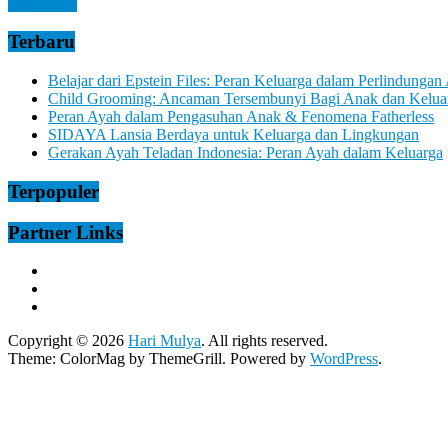
Read more
Terbaru
Belajar dari Epstein Files: Peran Keluarga dalam Perlindungan
Child Grooming: Ancaman Tersembunyi Bagi Anak dan Kelua
Peran Ayah dalam Pengasuhan Anak & Fenomena Fatherless
SIDAYA Lansia Berdaya untuk Keluarga dan Lingkungan
Gerakan Ayah Teladan Indonesia: Peran Ayah dalam Keluarga
Terpopuler
Partner Links
Copyright © 2026
Hari Mulya
. All rights reserved.
Theme:
ColorMag
by ThemeGrill. Powered by
WordPress
.