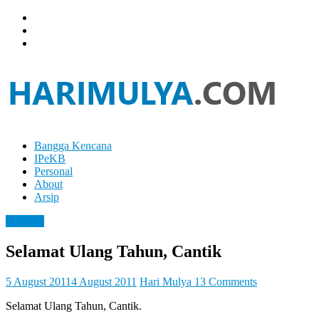
Skip
to
content
Bangga Kencana
Hari
IPeKB
Mulya
Personal
About
Your
Arsip
Left
Brain
Personal
Can
Analyze
Selamat Ulang Tahun, Cantik
It
While
Your
5 August 2011
4 August 2011
Hari Mulya
13 Comments
Right
Selamat Ulang Tahun, Cantik.
Brain