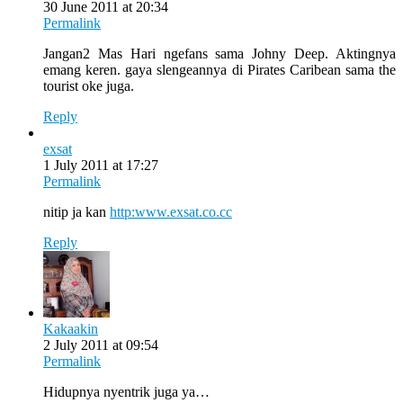
30 June 2011 at 20:34
Permalink
Jangan2 Mas Hari ngefans sama Johny Deep. Aktingnya
emang keren. gaya slengeannya di Pirates Caribean sama the
tourist oke juga.
Reply
exsat
1 July 2011 at 17:27
Permalink
nitip ja kan
http:www.exsat.co.cc
Reply
Kakaakin
2 July 2011 at 09:54
Permalink
Hidupnya nyentrik juga ya…