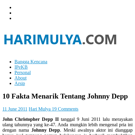
Skip
to
content
Bangga Kencana
Hari
IPeKB
Mulya
Personal
About
Your
Arsip
Left
Brain
10 Fakta Menarik Tentang Johnny Depp
Can
Analyze
It
11 June 2011
Hari Mulya
19 Comments
While
Your
John Christopher Depp II
tanggal 9 Juni 2011 lalu merayakan
Right
ulang tahunnya yang ke-47. Anda mungkin lebih mengenal pria ini
Brain
dengan nama
Johnny Depp
. Meski awalnya aktor ini dianggap