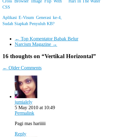
Cross Browser Image Flip With
Hari In The Water
CSS
Aplikasi E-Visum Generasi ke-4,
Sudah Siapkah Penyuluh KB?
←
Top Komentator Babak Belur
Narcism Magazine
→
16 thoughts on “
Vertikal Horizontal
”
Comment
← Older Comments
navigation
jumialely
5 May 2010 at 10:49
Permalink
Pagi mas hariiiii
Reply