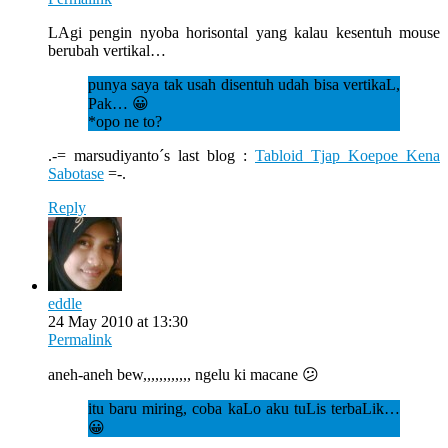
LAgi pengin nyoba horisontal yang kalau kesentuh mouse
berubah vertikal…
punya saya tak usah disentuh udah bisa vertikaL,
Pak… 😀
*opo ne to?
.-= marsudiyanto´s last blog :
Tabloid Tjap Koepoe Kena
Sabotase
=-.
Reply
eddle
24 May 2010 at 13:30
Permalink
aneh-aneh bew,,,,,,,,,,,, ngelu ki macane 😕
itu baru miring, coba kaLo aku tuLis terbaLik…
😀