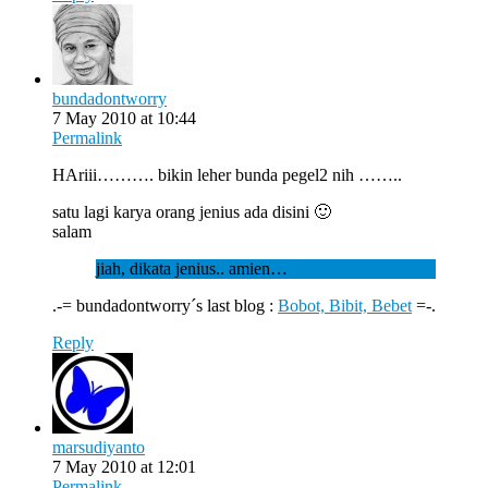
bundadontworry
7 May 2010 at 10:44
Permalink
HAriii………. bikin leher bunda pegel2 nih ……..
satu lagi karya orang jenius ada disini 🙂
salam
jiah, dikata jenius.. amien…
.-= bundadontworry´s last blog :
Bobot, Bibit, Bebet
=-.
Reply
marsudiyanto
7 May 2010 at 12:01
Permalink