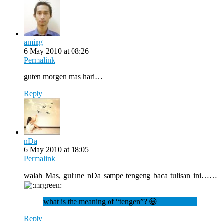
aming
6 May 2010 at 08:26
Permalink
guten morgen mas hari…
Reply
nDa
6 May 2010 at 18:05
Permalink
walah Mas, gulune nDa sampe tengeng baca tulisan ini……
what is the meaning of “tengen”? 😀
Reply