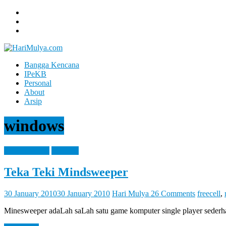
Skip
to
content
Bangga Kencana
Hari
IPeKB
Mulya
Personal
About
Your
Arsip
Left
Brain
windows
Can
Analyze
It
How It Works
Personal
While
Your
Teka Teki Mindsweeper
Right
Brain
Let
30 January 2010
30 January 2010
Hari Mulya
26 Comments
freecell
,
You
Feel
Minesweeper adaLah saLah satu game komputer single player sederh
It