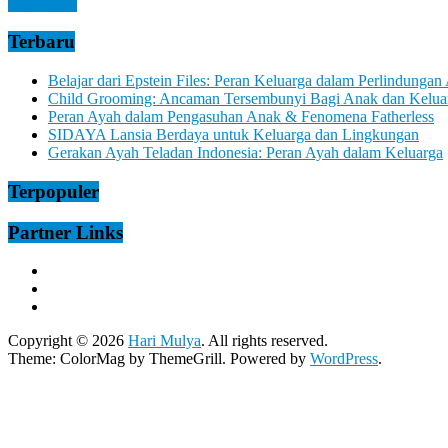
Read more
Terbaru
Belajar dari Epstein Files: Peran Keluarga dalam Perlindungan
Child Grooming: Ancaman Tersembunyi Bagi Anak dan Kelua
Peran Ayah dalam Pengasuhan Anak & Fenomena Fatherless
SIDAYA Lansia Berdaya untuk Keluarga dan Lingkungan
Gerakan Ayah Teladan Indonesia: Peran Ayah dalam Keluarga
Terpopuler
Partner Links
Copyright © 2026
Hari Mulya
. All rights reserved.
Theme:
ColorMag
by ThemeGrill. Powered by
WordPress
.