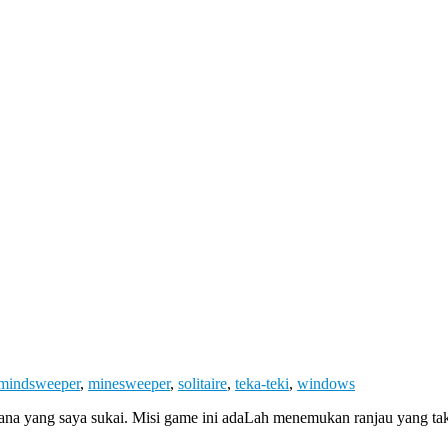
mindsweeper
,
minesweeper
,
solitaire
,
teka-teki
,
windows
ana yang saya sukai. Misi game ini adaLah menemukan ranjau yang ta