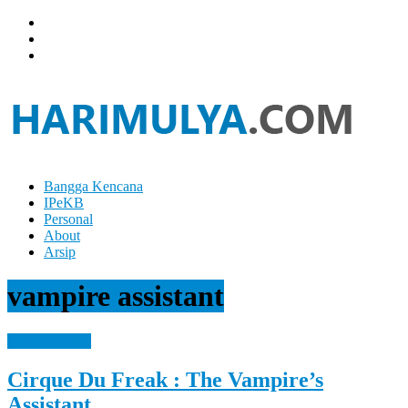
Skip
to
content
Bangga Kencana
Hari
IPeKB
Mulya
Personal
About
Your
Arsip
Left
Brain
vampire assistant
Can
Analyze
It
Entertaintment
While
Your
Cirque Du Freak : The Vampire’s
Right
Brain
Assistant