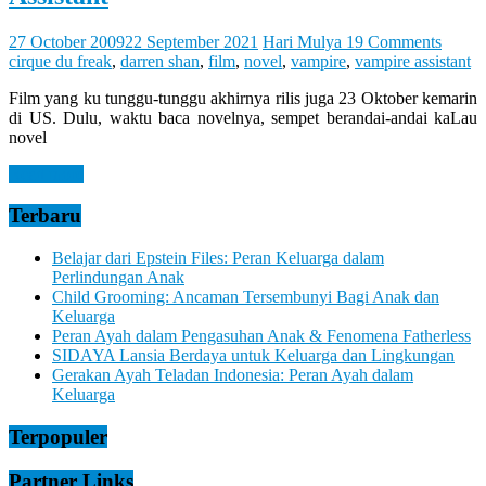
Let
You
Feel
27 October 2009
22 September 2021
Hari Mulya
19 Comments
It
cirque du freak
,
darren shan
,
film
,
novel
,
vampire
,
vampire assistant
Film yang ku tunggu-tunggu akhirnya rilis juga 23 Oktober kemarin
di US. Dulu, waktu baca novelnya, sempet berandai-andai kaLau
novel
Read more
Terbaru
Belajar dari Epstein Files: Peran Keluarga dalam
Perlindungan Anak
Child Grooming: Ancaman Tersembunyi Bagi Anak dan
Keluarga
Peran Ayah dalam Pengasuhan Anak & Fenomena Fatherless
SIDAYA Lansia Berdaya untuk Keluarga dan Lingkungan
Gerakan Ayah Teladan Indonesia: Peran Ayah dalam
Keluarga
Terpopuler
Partner Links