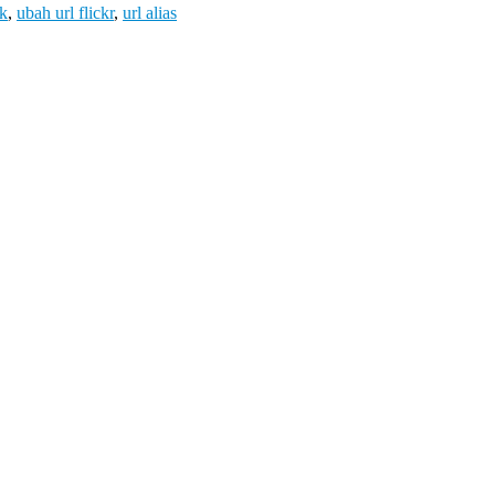
ok
,
ubah url flickr
,
url alias