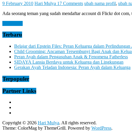
Let
9 February 2010
Hari Mulya
17 Comments
ubah nama profil
,
ubah n
You
Feel
Ada seorang teman yang sudah mendaftar account di Flickr dot com, 
It
Read more
Terbaru
Belajar dari Epstein Files: Peran Keluarga dalam Perlindungan
Child Grooming: Ancaman Tersembunyi Bagi Anak dan Kelua
Peran Ayah dalam Pengasuhan Anak & Fenomena Fatherless
SIDAYA Lansia Berdaya untuk Keluarga dan Lingkungan
Gerakan Ayah Teladan Indonesia: Peran Ayah dalam Keluarga
Terpopuler
Partner Links
Copyright © 2026
Hari Mulya
. All rights reserved.
Theme:
ColorMag
by ThemeGrill. Powered by
WordPress
.