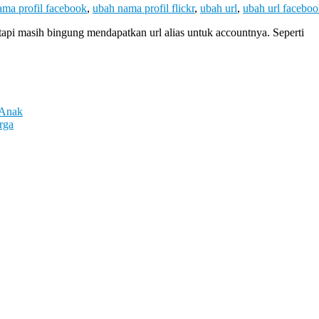
ama profil facebook
,
ubah nama profil flickr
,
ubah url
,
ubah url facebo
tapi masih bingung mendapatkan url alias untuk accountnya. Seperti
 Anak
rga