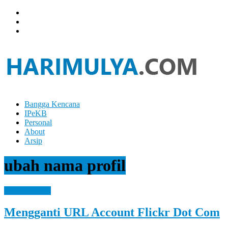
Skip
to
content
Bangga Kencana
Hari
IPeKB
Mulya
Personal
About
Your
Arsip
Left
Brain
ubah nama profil
Can
Analyze
It
Uncategorized
While
Your
Mengganti URL Account Flickr Dot Com
Right
Brain