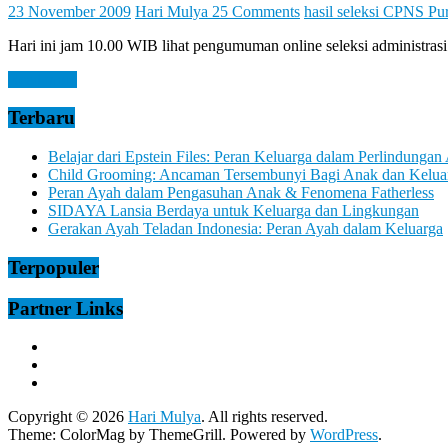
Let
23 November 2009
Hari Mulya
25 Comments
hasil seleksi CPNS Pu
You
Feel
Hari ini jam 10.00 WIB lihat pengumuman online seleksi administr
It
Read more
Terbaru
Belajar dari Epstein Files: Peran Keluarga dalam Perlindungan
Child Grooming: Ancaman Tersembunyi Bagi Anak dan Kelua
Peran Ayah dalam Pengasuhan Anak & Fenomena Fatherless
SIDAYA Lansia Berdaya untuk Keluarga dan Lingkungan
Gerakan Ayah Teladan Indonesia: Peran Ayah dalam Keluarga
Terpopuler
Partner Links
Copyright © 2026
Hari Mulya
. All rights reserved.
Theme:
ColorMag
by ThemeGrill. Powered by
WordPress
.