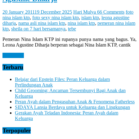
Let
You
Feel
20 January 2011
19 December 2025
Hari Mulya
66 Comments
foto
It
nina islam ktp
,
foto sexy nina islam ktp
,
islam ktp
,
leona agustine
diharja
,
nama asli nina islam ktp
,
nina islam ktp
,
pemeran nina islam
ktp
,
sheila on 7 hari bersamanya
,
tebe
Pemeran Nina Islam KTP ini rupanya punya nama yang bagus. Ya,
Leona Agustine Diharja berperan sebagai Nina Islam KTP, cantik
Read more
Terbaru
Belajar dari Epstein Files: Peran Keluarga dalam
Perlindungan Anak
Child Grooming: Ancaman Tersembunyi Bagi Anak dan
Keluarga
Peran Ayah dalam Pengasuhan Anak & Fenomena Fatherless
SIDAYA Lansia Berdaya untuk Keluarga dan Lingkungan
Gerakan Ayah Teladan Indonesia: Peran Ayah dalam
Keluarga
Terpopuler