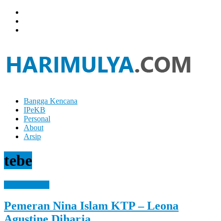
Skip
to
content
Bangga Kencana
Hari
IPeKB
Mulya
Personal
About
Your
Arsip
Left
Brain
tebe
Can
Analyze
It
Entertaintment
While
Your
Pemeran Nina Islam KTP – Leona
Right
Brain
Agustine Diharja