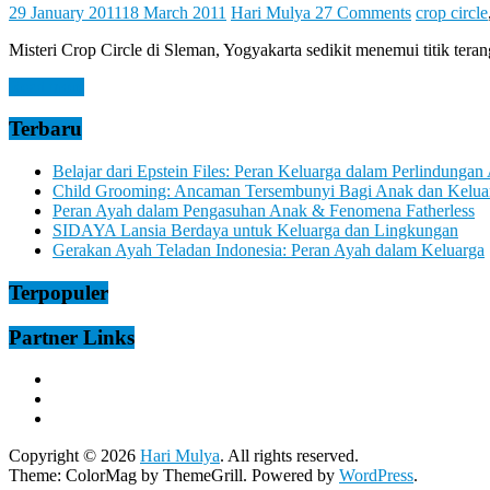
Let
29 January 2011
18 March 2011
Hari Mulya
27 Comments
crop circle
You
Feel
Misteri Crop Circle di Sleman, Yogyakarta sedikit menemui titik ter
It
Read more
Terbaru
Belajar dari Epstein Files: Peran Keluarga dalam Perlindungan
Child Grooming: Ancaman Tersembunyi Bagi Anak dan Kelua
Peran Ayah dalam Pengasuhan Anak & Fenomena Fatherless
SIDAYA Lansia Berdaya untuk Keluarga dan Lingkungan
Gerakan Ayah Teladan Indonesia: Peran Ayah dalam Keluarga
Terpopuler
Partner Links
Copyright © 2026
Hari Mulya
. All rights reserved.
Theme:
ColorMag
by ThemeGrill. Powered by
WordPress
.