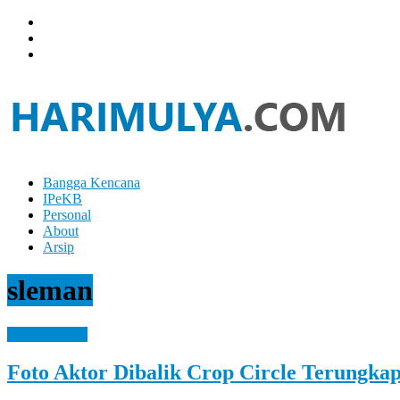
Skip
to
content
Bangga Kencana
Hari
IPeKB
Mulya
Personal
About
Your
Arsip
Left
Brain
sleman
Can
Analyze
It
How It Works
While
Your
Foto Aktor Dibalik Crop Circle Terungka
Right
Brain