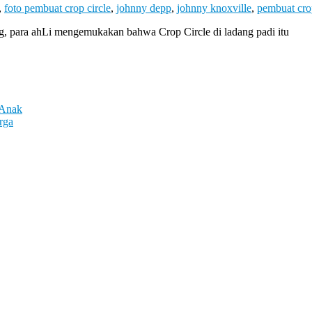
,
foto pembuat crop circle
,
johnny depp
,
johnny knoxville
,
pembuat crop
ang, para ahLi mengemukakan bahwa Crop Circle di ladang padi itu
 Anak
rga