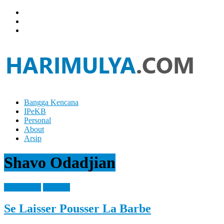
Skip
to
content
Bangga Kencana
Hari
IPeKB
Mulya
Personal
About
Your
Arsip
Left
Brain
Shavo Odadjian
Can
Analyze
It
Knowledge
Personal
While
Your
Se Laisser Pousser La Barbe
Right
Brain