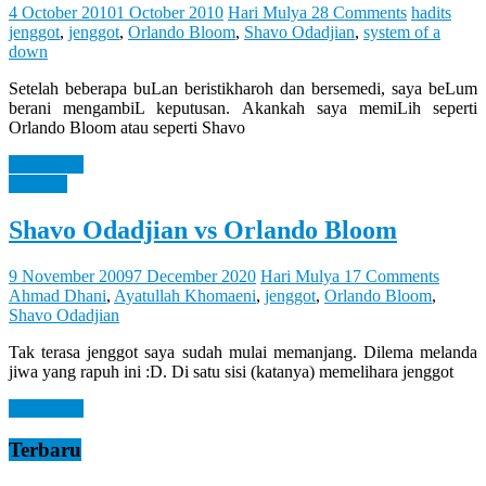
Let
4 October 2010
1 October 2010
Hari Mulya
28 Comments
hadits
You
jenggot
,
jenggot
,
Orlando Bloom
,
Shavo Odadjian
,
system of a
Feel
down
It
Setelah beberapa buLan beristikharoh dan bersemedi, saya beLum
berani mengambiL keputusan. Akankah saya memiLih seperti
Orlando Bloom atau seperti Shavo
Read more
Personal
Shavo Odadjian vs Orlando Bloom
9 November 2009
7 December 2020
Hari Mulya
17 Comments
Ahmad Dhani
,
Ayatullah Khomaeni
,
jenggot
,
Orlando Bloom
,
Shavo Odadjian
Tak terasa jenggot saya sudah mulai memanjang. Dilema melanda
jiwa yang rapuh ini :D. Di satu sisi (katanya) memelihara jenggot
Read more
Terbaru