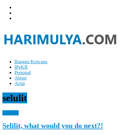
Skip
to
content
Bangga Kencana
Hari
IPeKB
Mulya
Personal
About
Your
Arsip
Left
Brain
selulit
Can
Analyze
It
Personal
While
Your
Selilit, what would you do next?!
Right
Brain