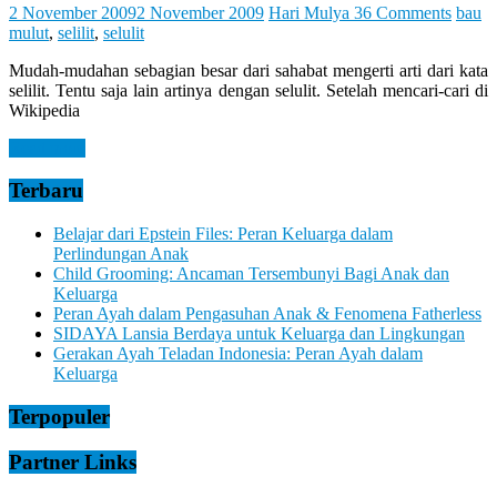
Let
2 November 2009
2 November 2009
Hari Mulya
36 Comments
bau
You
mulut
,
selilit
,
selulit
Feel
It
Mudah-mudahan sebagian besar dari sahabat mengerti arti dari kata
selilit. Tentu saja lain artinya dengan selulit. Setelah mencari-cari di
Wikipedia
Read more
Terbaru
Belajar dari Epstein Files: Peran Keluarga dalam
Perlindungan Anak
Child Grooming: Ancaman Tersembunyi Bagi Anak dan
Keluarga
Peran Ayah dalam Pengasuhan Anak & Fenomena Fatherless
SIDAYA Lansia Berdaya untuk Keluarga dan Lingkungan
Gerakan Ayah Teladan Indonesia: Peran Ayah dalam
Keluarga
Terpopuler
Partner Links