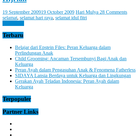
Let
You
Feel
19 September 2009
19 October 2009
Hari Mulya
28 Comments
It
selamat
,
selamat hari raya
,
selamat idul fitri
Read more
Terbaru
Belajar dari Epstein Files: Peran Keluarga dalam
Perlindungan Anak
Child Grooming: Ancaman Tersembunyi Bagi Anak dan
Keluarga
Peran Ayah dalam Pengasuhan Anak & Fenomena Fatherless
SIDAYA Lansia Berdaya untuk Keluarga dan Lingkungan
Gerakan Ayah Teladan Indonesia: Peran Ayah dalam
Keluarga
Terpopuler
Partner Links