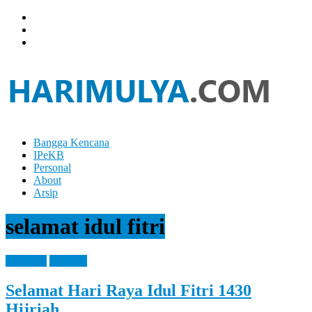
Skip
to
content
Bangga Kencana
Hari
IPeKB
Mulya
Personal
About
Your
Arsip
Left
Brain
selamat idul fitri
Can
Analyze
It
Blogging
Personal
While
Your
Selamat Hari Raya Idul Fitri 1430
Right
Brain
Hijriah