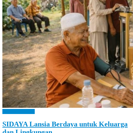
Let
You
Feel
It
Bangga Kencana
SIDAYA Lansia Berdaya untuk Keluarga
dan Lingkungan