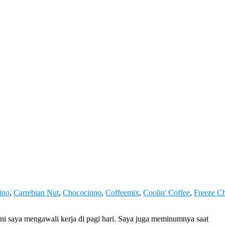
ino
,
Carrebian Nut
,
Chococinno
,
Coffeemix
,
Coolin' Coffee
,
Freeze C
ni saya mengawali kerja di pagi hari. Saya juga meminumnya saat