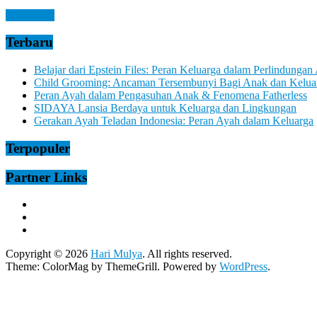
Read more
Terbaru
Belajar dari Epstein Files: Peran Keluarga dalam Perlindungan
Child Grooming: Ancaman Tersembunyi Bagi Anak dan Kelua
Peran Ayah dalam Pengasuhan Anak & Fenomena Fatherless
SIDAYA Lansia Berdaya untuk Keluarga dan Lingkungan
Gerakan Ayah Teladan Indonesia: Peran Ayah dalam Keluarga
Terpopuler
Partner Links
Copyright © 2026
Hari Mulya
. All rights reserved.
Theme:
ColorMag
by ThemeGrill. Powered by
WordPress
.