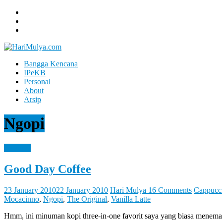
Skip
to
content
Bangga Kencana
Hari
IPeKB
Mulya
Personal
About
Your
Arsip
Left
Brain
Ngopi
Can
Analyze
It
Personal
While
Your
Good Day Coffee
Right
Brain
Let
23 January 2010
22 January 2010
Hari Mulya
16 Comments
Cappucc
You
Mocacinno
,
Ngopi
,
The Original
,
Vanilla Latte
Feel
It
Hmm, ini minuman kopi three-in-one favorit saya yang biasa menema