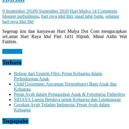
Let
You
Feel
9 September 2010
9 September 2010
Hari Mulya
14 Comments
It
blogger purbalingga
,
hari raya idul fitri
,
maaf lahir batin
,
selamat
hari raya idul fitri
Segenap kru dan karyawan Hari Mulya Dot Com mengucapkan
seLamat Hari Raya Idul Fitri 1431 Hijriah. Minal Aidin Wal
Faidzin.
Read more
Terbaru
Belajar dari Epstein Files: Peran Keluarga dalam
Perlindungan Anak
Child Grooming: Ancaman Tersembunyi Bagi Anak dan
Keluarga
Peran Ayah dalam Pengasuhan Anak & Fenomena Fatherless
SIDAYA Lansia Berdaya untuk Keluarga dan Lingkungan
Gerakan Ayah Teladan Indonesia: Peran Ayah dalam
Keluarga
Terpopuler