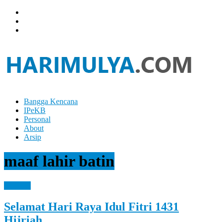
Skip
to
content
Bangga Kencana
Hari
IPeKB
Mulya
Personal
About
Your
Arsip
Left
Brain
maaf lahir batin
Can
Analyze
It
Personal
While
Your
Selamat Hari Raya Idul Fitri 1431
Right
Brain
Hijriah