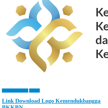
Let
You
Feel
It
Bangga Kencana
IPeKB
Link Download Logo Kemendukbangga
BKKBN