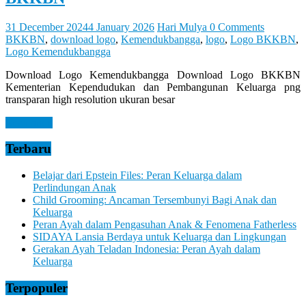
31 December 2024
4 January 2026
Hari Mulya
0 Comments
BKKBN
,
download logo
,
Kemendukbangga
,
logo
,
Logo BKKBN
,
Logo Kemendukbangga
Download Logo Kemendukbangga Download Logo BKKBN
Kementerian Kependudukan dan Pembangunan Keluarga png
transparan high resolution ukuran besar
Read more
Terbaru
Belajar dari Epstein Files: Peran Keluarga dalam
Perlindungan Anak
Child Grooming: Ancaman Tersembunyi Bagi Anak dan
Keluarga
Peran Ayah dalam Pengasuhan Anak & Fenomena Fatherless
SIDAYA Lansia Berdaya untuk Keluarga dan Lingkungan
Gerakan Ayah Teladan Indonesia: Peran Ayah dalam
Keluarga
Terpopuler