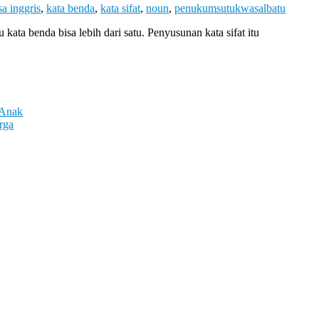
a inggris
,
kata benda
,
kata sifat
,
noun
,
penukumsutukwasalbatu
kata benda bisa lebih dari satu. Penyusunan kata sifat itu
 Anak
rga