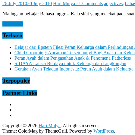
Let
26 July 2010
20 July 2010
Hari Mulya
21 Comments
adjectives
,
bahas
You
Feel
Niatingsun beLajar Bahasa Inggris. Kata sifat yang melekat pada suatu 
It
Read more
Terbaru
Belajar dari Epstein Files: Peran Keluarga dalam Perlindungan
Child Grooming: Ancaman Tersembunyi Bagi Anak dan Kelua
Peran Ayah dalam Pengasuhan Anak & Fenomena Fatherless
SIDAYA Lansia Berdaya untuk Keluarga dan Lingkungan
Gerakan Ayah Teladan Indonesia: Peran Ayah dalam Keluarga
Terpopuler
Partner Links
Copyright © 2026
Hari Mulya
. All rights reserved.
Theme:
ColorMag
by ThemeGrill. Powered by
WordPress
.