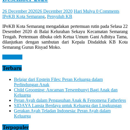
Let
You
Feel
26 December 2020
26 December 2020
Hari Mulya
0 Comments
It
IPeKB Kota Semarang
,
Penyuluh KB
IPeKB Kota Semarang mengadakan pertemuan rutin pada Selasa 22
Desember 2020 di Balai Kelurahan Sekayu Kecamatan Semarang
Tengah. Pertemuan dibuka oleh Ketua Umum Gani Adhitya Tama,
dilanjutkan dengan sambutan dari Kepala Disdalduk KB Kota
Semarang Gurun Risyad Moko.
Read more
Terbaru
Belajar dari Epstein Files: Peran Keluarga dalam
Perlindungan Anak
Child Grooming: Ancaman Tersembunyi Bagi Anak dan
Keluarga
Peran Ayah dalam Pengasuhan Anak & Fenomena Fatherless
SIDAYA Lansia Berdaya untuk Keluarga dan Lingkungan
Gerakan Ayah Teladan Indonesia: Peran Ayah dalam
Keluarga
Terpopuler