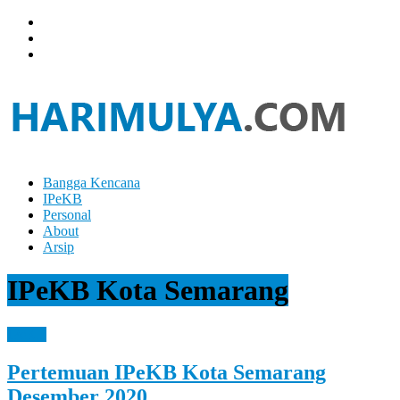
Skip
to
content
Bangga Kencana
Hari
IPeKB
Mulya
Personal
About
Your
Arsip
Left
Brain
IPeKB Kota Semarang
Can
Analyze
It
IPeKB
While
Your
Pertemuan IPeKB Kota Semarang
Right
Brain
Desember 2020