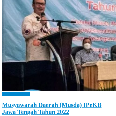
Let
You
Feel
It
Bangga Kencana
Musyawarah Daerah (Musda) IPeKB
Jawa Tengah Tahun 2022