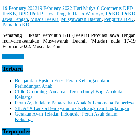
19 February 2022
19 February 2022
Hari Mulya
0 Comments
DPD
IPeKB
,
DPD IPeKB Jawa Tengah
,
Hasto Wardoyo
,
IPeKB
,
IPeKB
Jawa Tengah
,
Musda IPeKB
,
Musyawarah Daerah
,
Pengurus DPD
,
Penyuluh KB
Semarang – Ikatan Penyuluh KB (IPeKB) Provinsi Jawa Tengah
menyelenggarakan Musyawarah Daerah (Musda) pada 17-19
Februari 2022. Musda ke-4 ini
Read more
Terbaru
Belajar dari Epstein Files: Peran Keluarga dalam
Perlindungan Anak
Child Grooming: Ancaman Tersembunyi Bagi Anak dan
Keluarga
Peran Ayah dalam Pengasuhan Anak & Fenomena Fatherless
SIDAYA Lansia Berdaya untuk Keluarga dan Lingkungan
Gerakan Ayah Teladan Indonesia: Peran Ayah dalam
Keluarga
Terpopuler