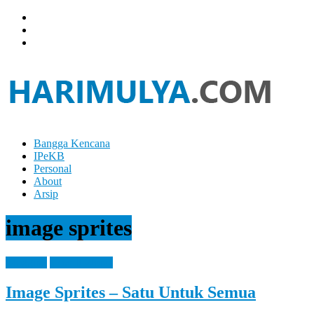
Skip
to
content
Bangga Kencana
Hari
IPeKB
Mulya
Personal
About
Your
Arsip
Left
Brain
image sprites
Can
Analyze
It
Blogging
How It Works
While
Your
Image Sprites – Satu Untuk Semua
Right
Brain