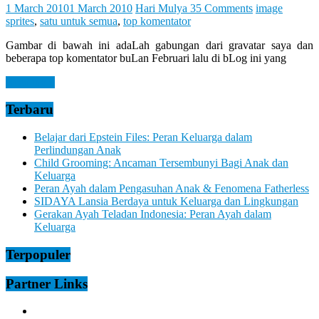
Let
1 March 2010
1 March 2010
Hari Mulya
35 Comments
image
You
sprites
,
satu untuk semua
,
top komentator
Feel
It
Gambar di bawah ini adaLah gabungan dari gravatar saya dan
beberapa top komentator buLan Februari lalu di bLog ini yang
Read more
Terbaru
Belajar dari Epstein Files: Peran Keluarga dalam
Perlindungan Anak
Child Grooming: Ancaman Tersembunyi Bagi Anak dan
Keluarga
Peran Ayah dalam Pengasuhan Anak & Fenomena Fatherless
SIDAYA Lansia Berdaya untuk Keluarga dan Lingkungan
Gerakan Ayah Teladan Indonesia: Peran Ayah dalam
Keluarga
Terpopuler
Partner Links