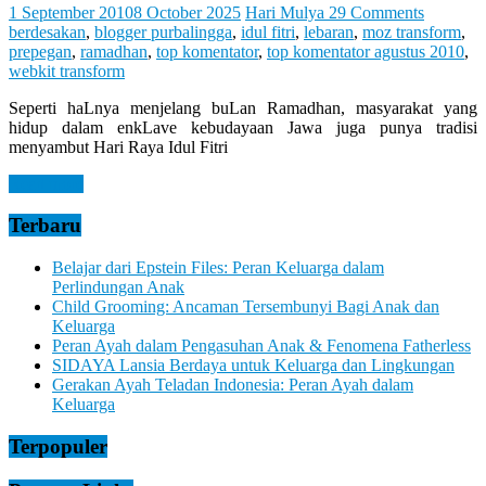
Let
1 September 2010
8 October 2025
Hari Mulya
29 Comments
You
berdesakan
,
blogger purbalingga
,
idul fitri
,
lebaran
,
moz transform
,
Feel
prepegan
,
ramadhan
,
top komentator
,
top komentator agustus 2010
,
It
webkit transform
Seperti haLnya menjelang buLan Ramadhan, masyarakat yang
hidup dalam enkLave kebudayaan Jawa juga punya tradisi
menyambut Hari Raya Idul Fitri
Read more
Terbaru
Belajar dari Epstein Files: Peran Keluarga dalam
Perlindungan Anak
Child Grooming: Ancaman Tersembunyi Bagi Anak dan
Keluarga
Peran Ayah dalam Pengasuhan Anak & Fenomena Fatherless
SIDAYA Lansia Berdaya untuk Keluarga dan Lingkungan
Gerakan Ayah Teladan Indonesia: Peran Ayah dalam
Keluarga
Terpopuler