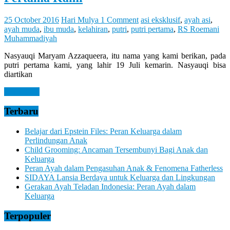
Let
You
Feel
25 October 2016
Hari Mulya
1 Comment
asi eksklusif
,
ayah asi
,
It
ayah muda
,
ibu muda
,
kelahiran
,
putri
,
putri pertama
,
RS Roemani
Muhammadiyah
Nasyauqi Maryam Azzaqueera, itu nama yang kami berikan, pada
putri pertama kami, yang lahir 19 Juli kemarin. Nasyauqi bisa
diartikan
Read more
Terbaru
Belajar dari Epstein Files: Peran Keluarga dalam
Perlindungan Anak
Child Grooming: Ancaman Tersembunyi Bagi Anak dan
Keluarga
Peran Ayah dalam Pengasuhan Anak & Fenomena Fatherless
SIDAYA Lansia Berdaya untuk Keluarga dan Lingkungan
Gerakan Ayah Teladan Indonesia: Peran Ayah dalam
Keluarga
Terpopuler