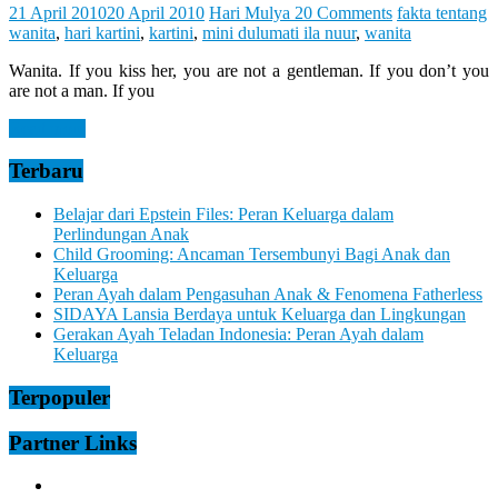
Let
21 April 2010
20 April 2010
Hari Mulya
20 Comments
fakta tentang
You
wanita
,
hari kartini
,
kartini
,
mini dulumati ila nuur
,
wanita
Feel
It
Wanita. If you kiss her, you are not a gentleman. If you don’t you
are not a man. If you
Read more
Terbaru
Belajar dari Epstein Files: Peran Keluarga dalam
Perlindungan Anak
Child Grooming: Ancaman Tersembunyi Bagi Anak dan
Keluarga
Peran Ayah dalam Pengasuhan Anak & Fenomena Fatherless
SIDAYA Lansia Berdaya untuk Keluarga dan Lingkungan
Gerakan Ayah Teladan Indonesia: Peran Ayah dalam
Keluarga
Terpopuler
Partner Links