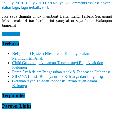
Let
15 July 2010
13 July 2010
Hari Mulya
54 Comments
css
,
css hover
,
You
daftar lagu
,
lagu terbaik
,
rock
Feel
It
Jika saya diminta untuk membuat Daftar Lagu Terbaik Sepanjang
Masa, maka daftar berikut ini yang akan saya buat. Walaupun
tampang
Read more
Terbaru
Belajar dari Epstein Files: Peran Keluarga dalam
Perlindungan Anak
Child Grooming: Ancaman Tersembunyi Bagi Anak dan
Keluarga
Peran Ayah dalam Pengasuhan Anak & Fenomena Fatherless
SIDAYA Lansia Berdaya untuk Keluarga dan Lingkungan
Gerakan Ayah Teladan Indonesia: Peran Ayah dalam
Keluarga
Terpopuler
Partner Links