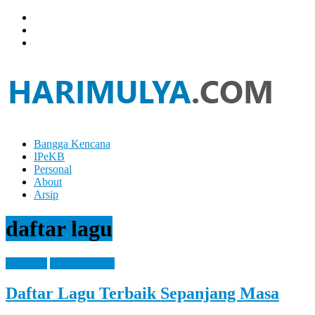
Skip
to
content
Bangga Kencana
Hari
IPeKB
Mulya
Personal
About
Your
Arsip
Left
Brain
daftar lagu
Can
Analyze
It
Blogging
Entertaintment
While
Your
Daftar Lagu Terbaik Sepanjang Masa
Right
Brain