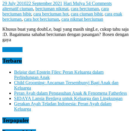
Let
29 July 2010
22 September 2021
Hari Mulya
54 Comments
You
alternatif ciuman
,
berciuman nikmat
,
cara berciuman
,
cara
Feel
berciuman bibir
,
cara berciuman hot
,
cara ciuman bibir
,
cara enak
It
berciuman
,
cara hot berciuman
,
cara nikmat berciuman
Khusus buat yang doubLe, bagi yang masih singLe, cukup tahu saja
:D. Bagaimana sahabat berciuman dengan pasangan? Bosen dengan
gaya
Read more
Terbaru
Belajar dari Epstein Files: Peran Keluarga dalam
Perlindungan Anak
Child Grooming: Ancaman Tersembunyi Bagi Anak dan
Keluarga
Peran Ayah dalam Pengasuhan Anak & Fenomena Fatherless
SIDAYA Lansia Berdaya untuk Keluarga dan Lingkungan
Gerakan Ayah Teladan Indonesia: Peran Ayah dalam
Keluarga
Terpopuler