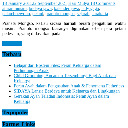
Let
13 January 2011
22 September 2021
Hari Mulya
18 Comments
You
aturan musim
,
budaya jawa
,
kalender jawa
,
lady gaga
,
Feel
pakoeboewono
,
petani
,
pranoto mongso
,
sejarah
,
surakarta
It
Pranata Mongso, kaLau secara harfiah berarti pengaturan waktu
musim. Pranoto mongso biasanya digunakan oLeh para petani
pedesaan, yang didasarkan pada
Read more
Terbaru
Belajar dari Epstein Files: Peran Keluarga dalam
Perlindungan Anak
Child Grooming: Ancaman Tersembunyi Bagi Anak dan
Keluarga
Peran Ayah dalam Pengasuhan Anak & Fenomena Fatherless
SIDAYA Lansia Berdaya untuk Keluarga dan Lingkungan
Gerakan Ayah Teladan Indonesia: Peran Ayah dalam
Keluarga
Terpopuler
Partner Links