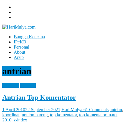
Skip
to
content
Bangga Kencana
Hari
IPeKB
Mulya
Personal
About
Your
Arsip
Left
Brain
antrian
Can
Analyze
It
Blogging
Personal
While
Your
Antrian Top Komentator
Right
Brain
Let
1 April 2010
22 September 2021
Hari Mulya
61 Comments
antrian
,
You
koordinat
,
nonton bareng
,
top komentator
,
top komentator maret
Feel
2010
,
z-index
It