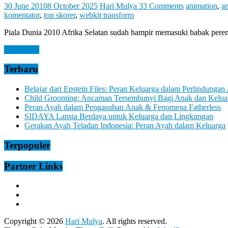
Let
30 June 2010
8 October 2025
Hari Mulya
33 Comments
animation
,
an
You
komentator
,
top skorer
,
webkit transform
Feel
It
Piala Dunia 2010 Afrika Selatan sudah hampir memasuki babak peremp
Read more
Terbaru
Belajar dari Epstein Files: Peran Keluarga dalam Perlindungan
Child Grooming: Ancaman Tersembunyi Bagi Anak dan Kelua
Peran Ayah dalam Pengasuhan Anak & Fenomena Fatherless
SIDAYA Lansia Berdaya untuk Keluarga dan Lingkungan
Gerakan Ayah Teladan Indonesia: Peran Ayah dalam Keluarga
Terpopuler
Partner Links
Copyright © 2026
Hari Mulya
. All rights reserved.