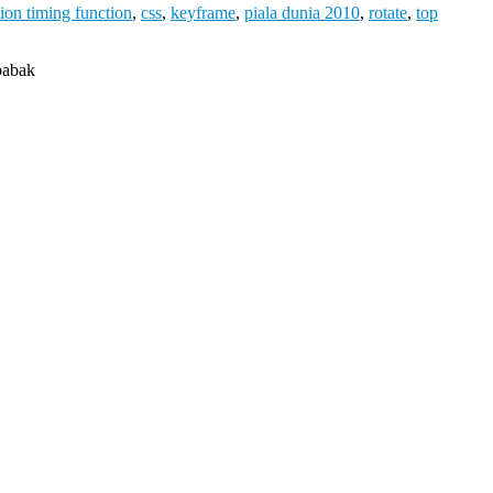
ion timing function
,
css
,
keyframe
,
piala dunia 2010
,
rotate
,
top
babak