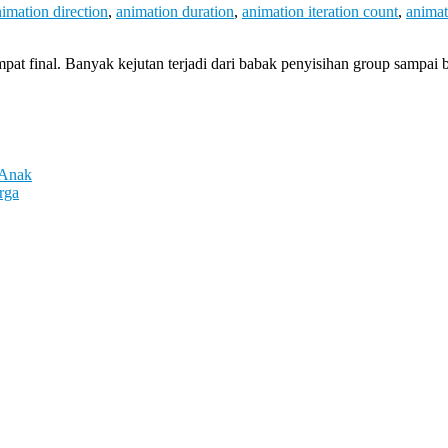
imation direction
,
animation duration
,
animation iteration count
,
animat
at final. Banyak kejutan terjadi dari babak penyisihan group sampai 
 Anak
rga