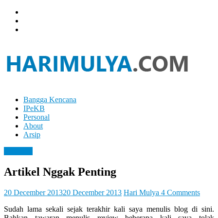
Skip
to
content
Bangga Kencana
Hari
IPeKB
Mulya
Personal
About
Your
Arsip
Left
Brain
Blogging
Can
Analyze
Artikel Nggak Penting
It
While
Your
20 December 2013
20 December 2013
Hari Mulya
4 Comments
Right
Sudah lama sekali sejak terakhir kali saya menulis blog di sini.
Brain
Bahkan tawaran menulis review beberapa kali saya tolak