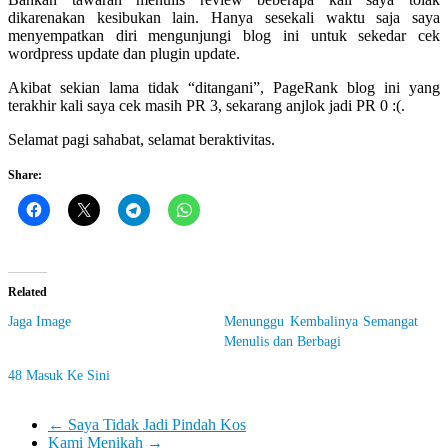
Let
dikarenakan kesibukan lain. Hanya sesekali waktu saja saya
You
menyempatkan diri mengunjungi blog ini untuk sekedar cek
Feel
wordpress update dan plugin update.
It
Akibat sekian lama tidak “ditangani”, PageRank blog ini yang
terakhir kali saya cek masih PR 3, sekarang anjlok jadi PR 0 :(.
Selamat pagi sahabat, selamat beraktivitas.
Share:
Related
Jaga Image
Menunggu Kembalinya Semangat
Menulis dan Berbagi
48 Masuk Ke Sini
←
Saya Tidak Jadi Pindah Kos
Kami Menikah
→