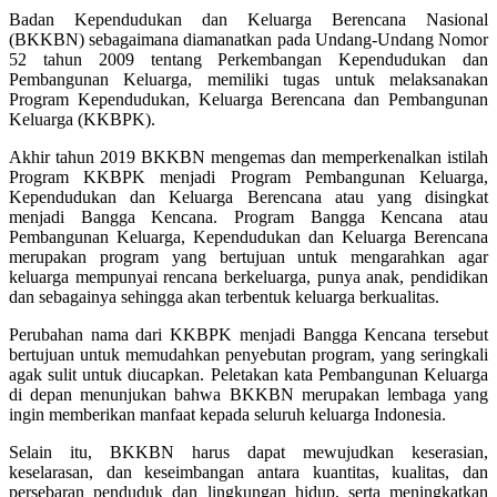
Let
Badan Kependudukan dan Keluarga Berencana Nasional
You
(BKKBN) sebagaimana diamanatkan pada Undang-Undang Nomor
Feel
52 tahun 2009 tentang Perkembangan Kependudukan dan
It
Pembangunan Keluarga, memiliki tugas untuk melaksanakan
Program Kependudukan, Keluarga Berencana dan Pembangunan
Keluarga (KKBPK).
Akhir tahun 2019 BKKBN mengemas dan memperkenalkan istilah
Program KKBPK menjadi Program Pembangunan Keluarga,
Kependudukan dan Keluarga Berencana atau yang disingkat
menjadi Bangga Kencana. Program Bangga Kencana atau
Pembangunan Keluarga, Kependudukan dan Keluarga Berencana
merupakan program yang bertujuan untuk mengarahkan agar
keluarga mempunyai rencana berkeluarga, punya anak, pendidikan
dan sebagainya sehingga akan terbentuk keluarga berkualitas.
Perubahan nama dari KKBPK menjadi Bangga Kencana tersebut
bertujuan untuk memudahkan penyebutan program, yang seringkali
agak sulit untuk diucapkan. Peletakan kata Pembangunan Keluarga
di depan menunjukan bahwa BKKBN merupakan lembaga yang
ingin memberikan manfaat kepada seluruh keluarga Indonesia.
Selain itu, BKKBN harus dapat mewujudkan keserasian,
keselarasan, dan keseimbangan antara kuantitas, kualitas, dan
persebaran penduduk dan lingkungan hidup, serta meningkatkan