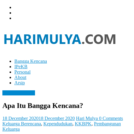
Skip
to
content
Bangga Kencana
Hari
IPeKB
Mulya
Personal
About
Your
Arsip
Left
Brain
Bangga Kencana
Can
Analyze
Apa Itu Bangga Kencana?
It
While
Your
18 December 2020
18 December 2020
Hari Mulya
0 Comments
Right
Keluarga Berencana
,
Kependudukan
,
KKBPK
,
Pembangunan
Brain
Keluarga