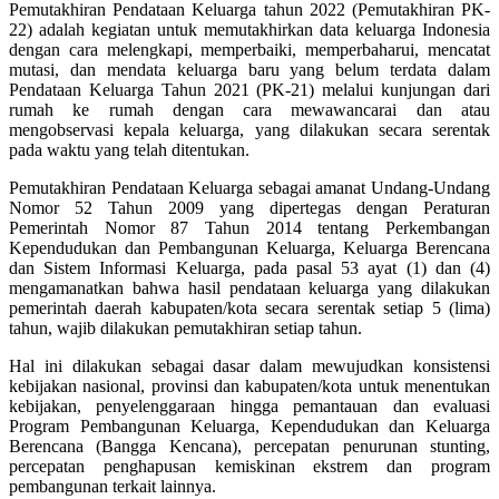
Let
Pemutakhiran Pendataan Keluarga tahun 2022 (Pemutakhiran PK-
You
22) adalah kegiatan untuk memutakhirkan data keluarga Indonesia
Feel
dengan cara melengkapi, memperbaiki, memperbaharui, mencatat
It
mutasi, dan mendata keluarga baru yang belum terdata dalam
Pendataan Keluarga Tahun 2021 (PK-21) melalui kunjungan dari
rumah ke rumah dengan cara mewawancarai dan atau
mengobservasi kepala keluarga, yang dilakukan secara serentak
pada waktu yang telah ditentukan.
Pemutakhiran Pendataan Keluarga sebagai amanat Undang-Undang
Nomor 52 Tahun 2009 yang dipertegas dengan Peraturan
Pemerintah Nomor 87 Tahun 2014 tentang Perkembangan
Kependudukan dan Pembangunan Keluarga, Keluarga Berencana
dan Sistem Informasi Keluarga, pada pasal 53 ayat (1) dan (4)
mengamanatkan bahwa hasil pendataan keluarga yang dilakukan
pemerintah daerah kabupaten/kota secara serentak setiap 5 (lima)
tahun, wajib dilakukan pemutakhiran setiap tahun.
Hal ini dilakukan sebagai dasar dalam mewujudkan konsistensi
kebijakan nasional, provinsi dan kabupaten/kota untuk menentukan
kebijakan, penyelenggaraan hingga pemantauan dan evaluasi
Program Pembangunan Keluarga, Kependudukan dan Keluarga
Berencana (Bangga Kencana), percepatan penurunan stunting,
percepatan penghapusan kemiskinan ekstrem dan program
pembangunan terkait lainnya.