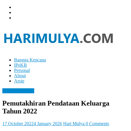
Skip
to
content
Bangga Kencana
Hari
IPeKB
Mulya
Personal
About
Your
Arsip
Left
Brain
Bangga Kencana
Can
Analyze
Pemutakhiran Pendataan Keluarga
It
Tahun 2022
While
Your
Right
17 October 2022
4 January 2026
Hari Mulya
0 Comments
Brain