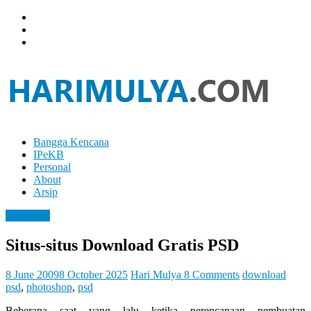
Skip
to
content
Bangga Kencana
Hari
IPeKB
Mulya
Personal
About
Your
Arsip
Left
Brain
Reference
Can
Analyze
Situs-situs Download Gratis PSD
It
While
Your
8 June 2009
8 October 2025
Hari Mulya
8 Comments
download
Right
psd
,
photoshop
,
psd
Brain
Beberapa saat yang lalu ketika perencanaan pembuatan