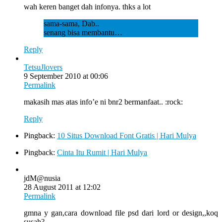
wah keren banget dah infonya. thks a lot
sama-sama, Dab..
senang bisa membantu…
Reply
TetsuJlovers
9 September 2010 at 00:06
Permalink
makasih mas atas info’e ni bnr2 bermanfaat.. :rock:
Reply
Pingback:
10 Situs Download Font Gratis | Hari Mulya
Pingback:
Cinta Itu Rumit | Hari Mulya
jdM@nusia
28 August 2011 at 12:02
Permalink
gmna y gan,cara download file psd dari lord or design,,koq
susah?