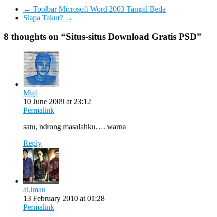
←
Toolbar Microsoft Word 2003 Tampil Beda
Siapa Takut?
→
8 thoughts on “
Situs-situs Download Gratis PSD
”
Muji
10 June 2009 at 23:12
Permalink
satu, ndrong masalahku…. warna
Reply
al.iman
13 February 2010 at 01:28
Permalink